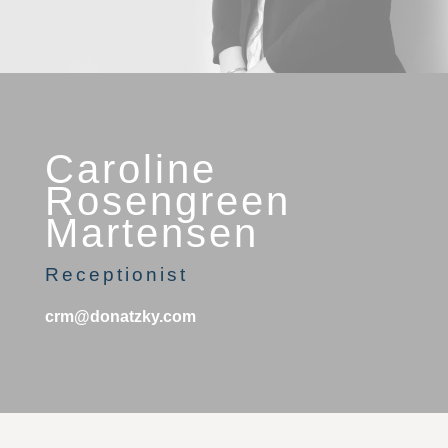
Caroline
Rosengreen
Martensen
Receptionist
crm@donatzky.com