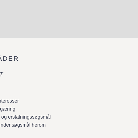
ÅDER
T
nteresser
egæring
 og erstatningssøgsmål
runder søgsmål herom