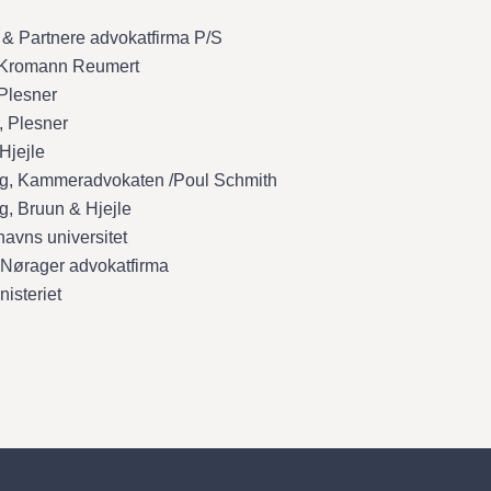
 & Partnere advokatfirma P/S
, Kromann Reumert
 Plesner
, Plesner
Hjejle
g, Kammeradvokaten /Poul Schmith
, Bruun & Hjejle
avns universitet
n Nørager advokatfirma
nisteriet