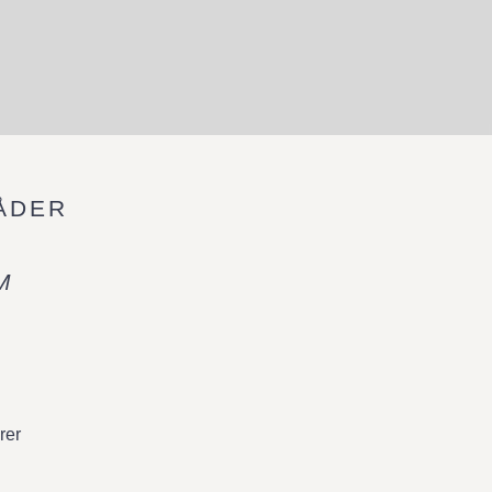
ÅDER
M
rer