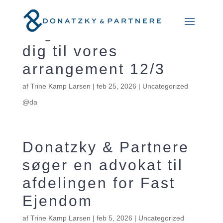
Vi glæder os til at se
dig til vores
arrangement 12/3
af
Trine Kamp Larsen
|
feb 25, 2026
|
Uncategorized
@da
Donatzky & Partnere
søger en advokat til
afdelingen for Fast
Ejendom
af
Trine Kamp Larsen
|
feb 5, 2026
|
Uncategorized